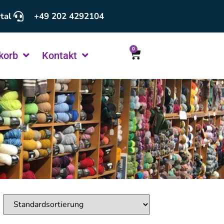
tal
+49 202 4292104
0
korb
Kontakt