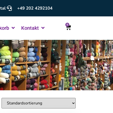
tal
+49 202 4292104
0
korb
Kontakt