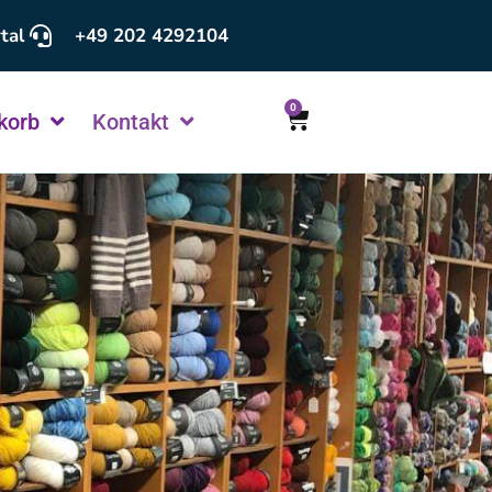
tal
+49 202 4292104
0
korb
Kontakt