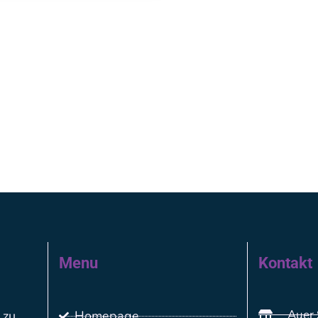
Menu
Kontakt
Auer 
 zu
Homepage