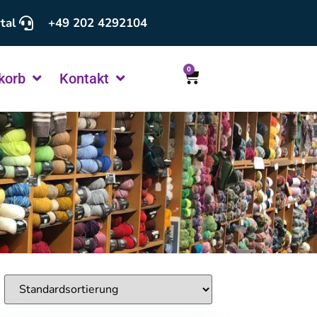
tal
+49 202 4292104
0
korb
Kontakt