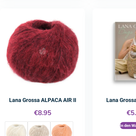
Lana Grossa ALPACA AIR II
Lana Grossa
€
8.95
€
5
In den W