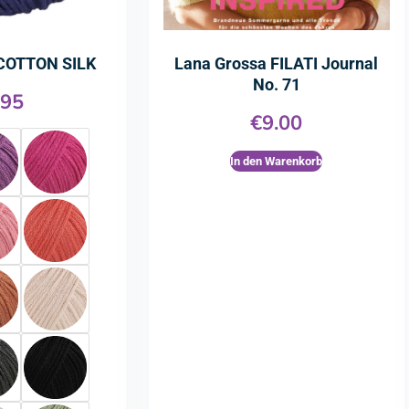
 COTTON SILK
Lana Grossa FILATI Journal
No. 71
.95
€
9.00
In den Warenkorb