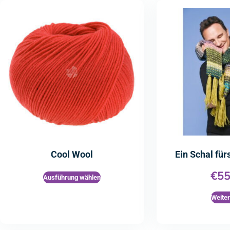
Cool Wool
Ein Schal fü
€
55
Ausführung wählen
Weite