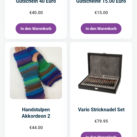
Gutschein 40 Euro
Gutscheine 15.00 Euro
€
40.00
€
15.00
In den Warenkorb
In den Warenkorb
Handstulpen
Vario Stricknadel Set
Akkordeon 2
€
79.95
€
44.00