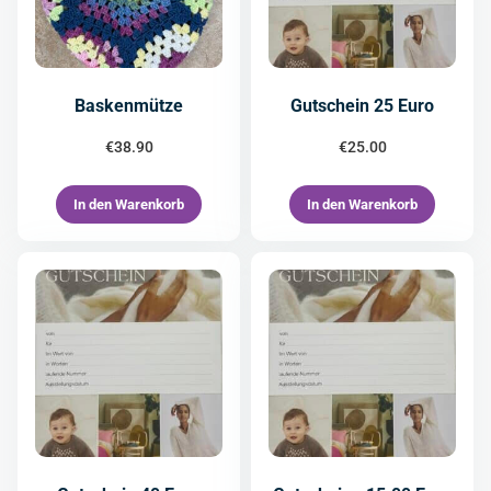
Baskenmütze
Gutschein 25 Euro
€
38.90
€
25.00
In den Warenkorb
In den Warenkorb