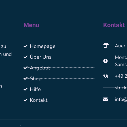
Menu
Kontakt
Auer 
 zu
Homepage
n und
Über Uns
Monta
Sams
Angebot
+49 
Shop
n
stric
Hilfe
info@
Kontakt