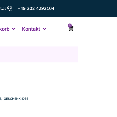
tal
+49 202 4292104
0
korb
Kontakt
,
E
GESCHENK IDEE