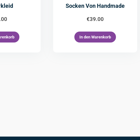
kleid
Socken Von Handmade
.00
€
39.00
arenkorb
In den Warenkorb