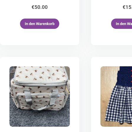
€
50.00
€
15
In den Warenkorb
In den W