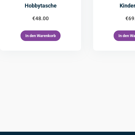
Hobbytasche
Kinder
€
48.00
€
69
In den Warenkorb
In den W