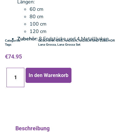
Längen:
60 cm
80 cm
100 cm
120 cm
Zubehör:
8 Endstücke und 4 Metallhaken
Categories
GESCHENK IDEE
,
NADELN
,
NADELN UND ZUBEHOR
Tags
Lana Grossa
,
Lana Grossa Set
€
74.95
In den Warenkorb
Beschreibung