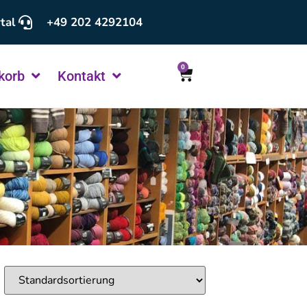
tal
+49 202 4292104
0
korb
Kontakt