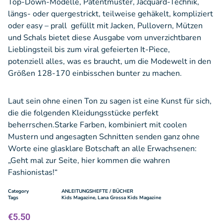
Top-Down-Modelle, Patentmuster, Jacquard-Technik,
längs- oder quergestrickt, teilweise gehäkelt, kompliziert
oder easy – prall gefüllt mit Jacken, Pullovern, Mützen
und Schals bietet diese Ausgabe vom unverzichtbaren
Lieblingsteil bis zum viral gefeierten It-Piece,
potenziell alles, was es braucht, um die Modewelt in den
Größen 128-170 einbisschen bunter zu machen.
Laut sein ohne einen Ton zu sagen ist eine Kunst für sich,
die die folgenden Kleidungsstücke perfekt
beherrschen.Starke Farben, kombiniert mit coolen
Mustern und angesagten Schnitten senden ganz ohne
Worte eine glasklare Botschaft an alle Erwachsenen:
„Geht mal zur Seite, hier kommen die wahren
Fashionistas!“
Category
ANLEITUNGSHEFTE / BÜCHER
Tags
Kids Magazine
,
Lana Grossa Kids Magazine
€
5.50