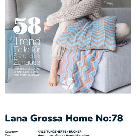
Lana Grossa Home No:78
Category
ANLEITUNGSHEFTE / BÜCHER
Tags
Home
,
Lana Grossa Home Magazine