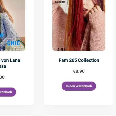
6 von Lana
Fam 265 Collection
ssa
€
8.90
.00
In den Warenkorb
arenkorb