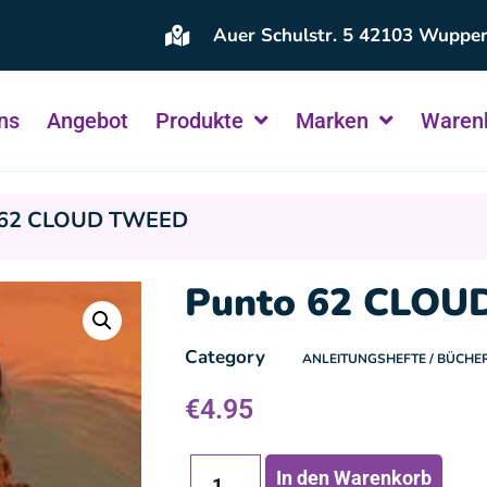
Auer Schulstr. 5 42103 Wupper
ns
Angebot
Produkte
Marken
Waren
 62 CLOUD TWEED
Punto 62 CLO
Category
ANLEITUNGSHEFTE / BÜCHE
€
4.95
In den Warenkorb