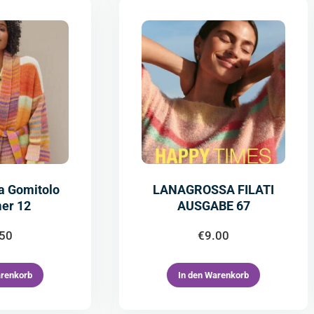
a Gomitolo
LANAGROSSA FILATI
er 12
AUSGABE 67
.50
€
9.00
arenkorb
In den Warenkorb