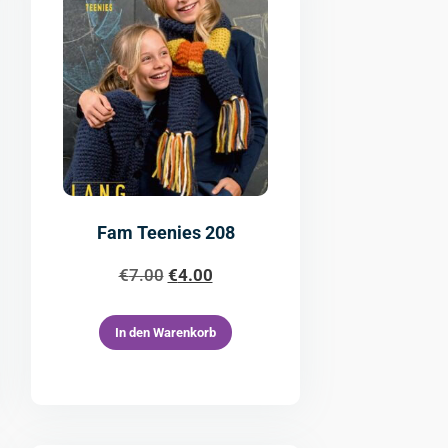
Fam Teenies 208
€
7.00
€
4.00
In den Warenkorb