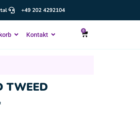
tal
+49 202 4292104
0
korb
Kontakt
UD TWEED
R