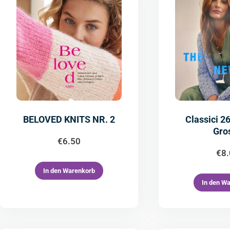
BELOVED KNITS NR. 2
Classici 2
Gro
€
6.50
€
8
In den Warenkorb
In den W