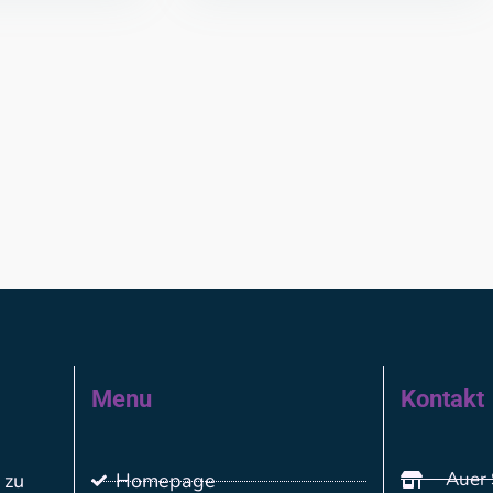
Menu
Kontakt
Auer 
 zu
Homepage