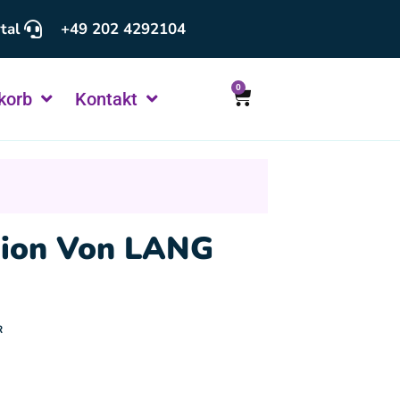
tal
+49 202 4292104
0
korb
Kontakt
tion Von LANG
R