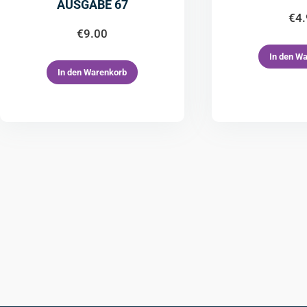
AUSGABE 67
€
4
€
9.00
In den W
In den Warenkorb