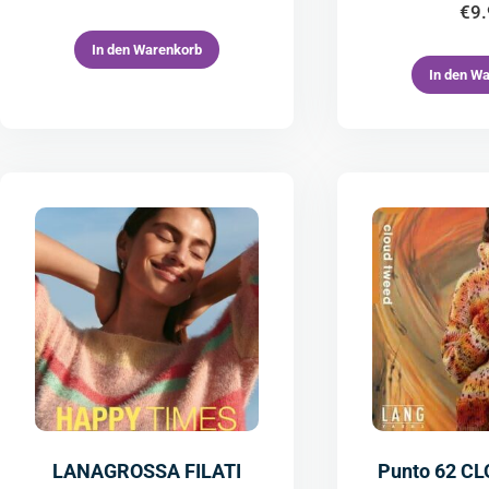
€
9
In den Warenkorb
In den W
LANAGROSSA FILATI
Punto 62 C