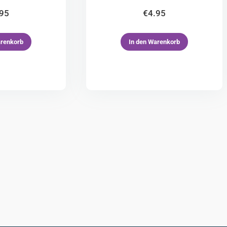
.95
€
4.95
arenkorb
In den Warenkorb