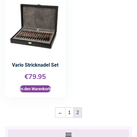
Vario Stricknadel Set
€
79.95
In den Warenkorb
←
1
2