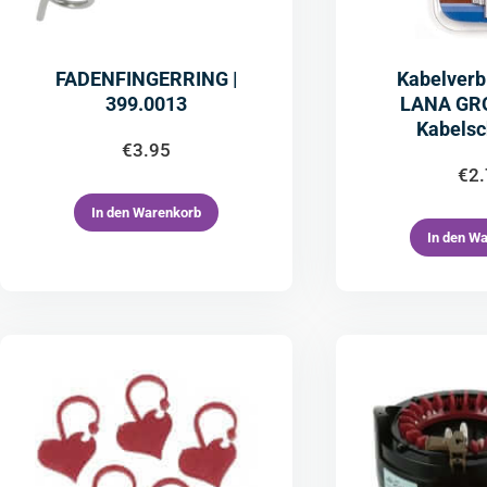
FADENFINGERRING |
Kabelverb
399.0013
LANA GR
Kabelsc
€
3.95
€
2
In den Warenkorb
In den W