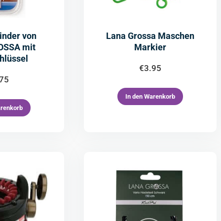
inder von
Lana Grossa Maschen
OSSA mit
Markier
hlüssel
€
3.95
.75
In den Warenkorb
arenkorb