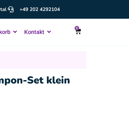
tal
+49 202 4292104
0
korb
Kontakt
mpon-Set klein