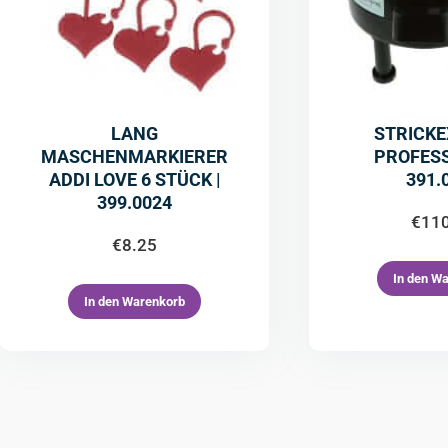
LANG
STRICK
MASCHENMARKIERER
PROFESS
ADDI LOVE 6 STÜCK |
391.
399.0024
€
11
€
8.25
In den W
In den Warenkorb