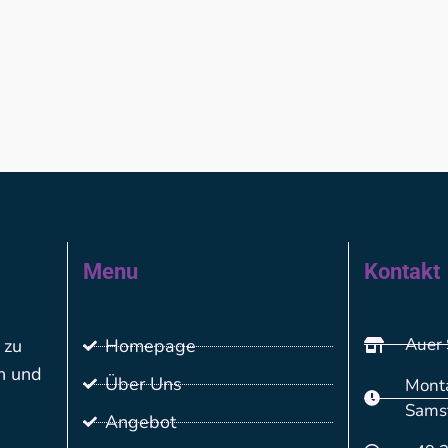
Menu
Kontakt
Auer 
 zu
Homepage
n und
Über Uns
Monta
Sams
Angebot