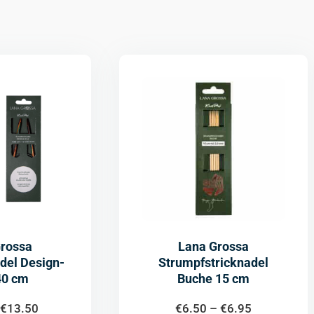
Grossa
Lana Grossa
del Design-
Strumpfstricknadel
40 cm
Buche 15 cm
€
13.50
€
6.50
–
€
6.95