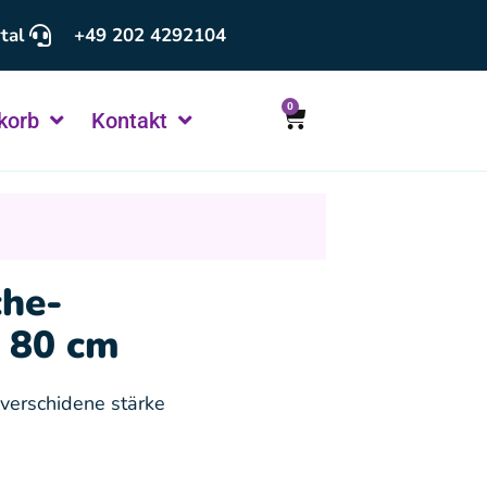
tal
+49 202 4292104
0
korb
Kontakt
che-
 80 cm
verschidene stärke