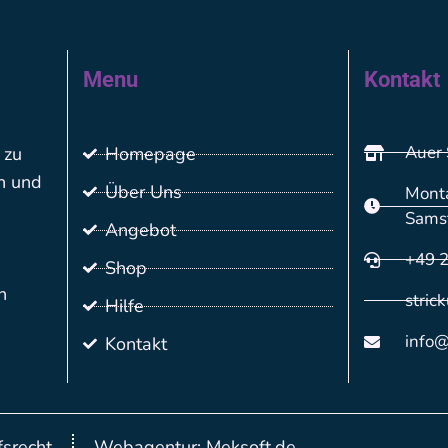
Menu
Kontakt
Auer 
 zu
Homepage
n und
Über Uns
Monta
Sams
Angebot
+49 
Shop
n
stric
Hilfe
info@
Kontakt
srecht
Webagentur: Meksoft.de