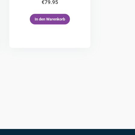
€
79.95
In den Warenkorb