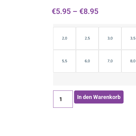
€
5.95
–
€
8.95
2,0
2,5
3,0
3,5
5,5
6,0
7,0
8,0
In den Warenkorb