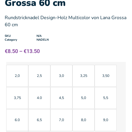
Grossa 60 cm
Rundstricknadel Design-Holz Multicolor von Lana Grossa
60 cm
SKU
N/A
Category
NADELN
€
8.50
–
€
13.50
2,0
2,5
3,0
3,25
3,50
3,75
4.0
4,5
5,0
5,5
6.0
6,5
7,0
8,0
9,0