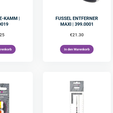
E-KAMM |
FUSSEL ENTFERNER
0019
MAXI | 399.0001
.25
€
21.30
arenkorb
In den Warenkorb