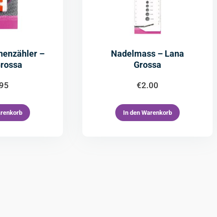
henzähler –
Nadelmass – Lana
Grossa
Grossa
.95
€
2.00
arenkorb
In den Warenkorb