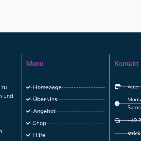
Menu
Kontakt
Auer 
 zu
Homepage
n und
Über Uns
Monta
Sams
Angebot
+49 
Shop
n
stric
Hilfe