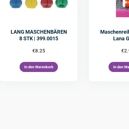
LANG MASCHENBÄREN
Maschenrei
8 STK | 399.0015
Lana 
€
8.25
€
2
In den Warenkorb
In den W