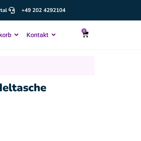
tal
+49 202 4292104
0
korb
Kontakt
eltasche