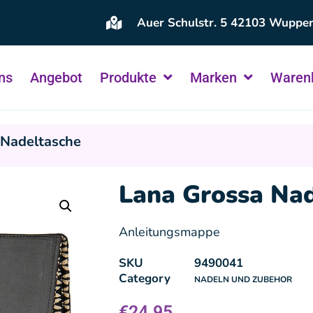
Auer Schulstr. 5 42103 Wupper
ns
Angebot
Produkte
Marken
Waren
 Nadeltasche
Lana Grossa Nad
Anleitungsmappe
SKU
9490041
Category
NADELN UND ZUBEHOR
€
24.95