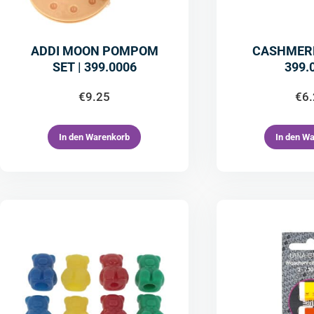
ADDI MOON POMPOM
CASHMER
SET | 399.0006
399.
€
9.25
€
6
In den Warenkorb
In den W