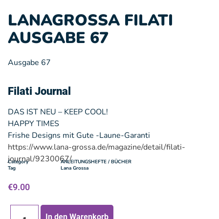
LANAGROSSA FILATI
AUSGABE 67
Ausgabe 67
Filati Journal
DAS IST NEU – KEEP COOL!
HAPPY TIMES
Frishe Designs mit Gute -Laune-Garanti
https://www.lana-grossa.de/magazine/detail/filati-
journal/9230067/
Category
ANLEITUNGSHEFTE / BÜCHER
Tag
Lana Grossa
€
9.00
In den Warenkorb