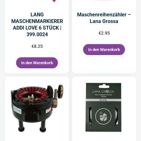
LANG
Maschenreihenzähler –
MASCHENMARKIERER
Lana Grossa
ADDI LOVE 6 STÜCK |
€
2.95
399.0024
€
8.25
In den Warenkorb
In den Warenkorb