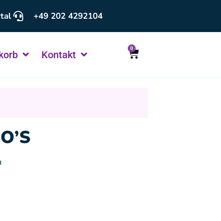
tal
+49 202 4292104
0
korb
Kontakt
NO’S
R