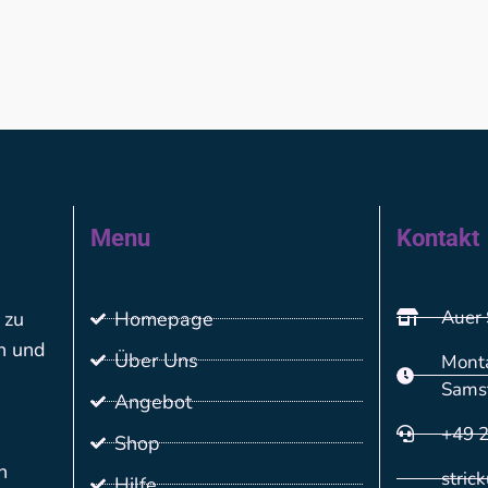
Menu
Kontakt
Auer 
 zu
Homepage
n und
Über Uns
Monta
Sams
Angebot
+49 
Shop
n
stric
Hilfe