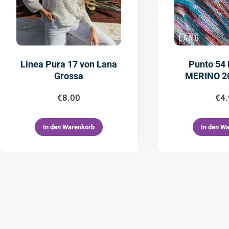
Linea Pura 17 von Lana
Punto 54
Grossa
MERINO 2
€
8.00
€
4
In den Warenkorb
In den W