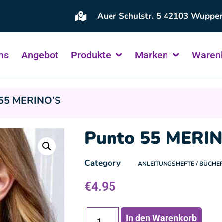
Auer Schulstr. 5 42103 Wupper
ns
Angebot
Produkte
Marken
Waren
 55 MERINO’S
Punto 55 MERI
Category
ANLEITUNGSHEFTE / BÜCHE
€
4.95
In den Warenkorb