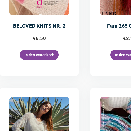
BELOVED KNITS NR. 2
Fam 265 C
€
6.50
€
8
In den Warenkorb
In den W