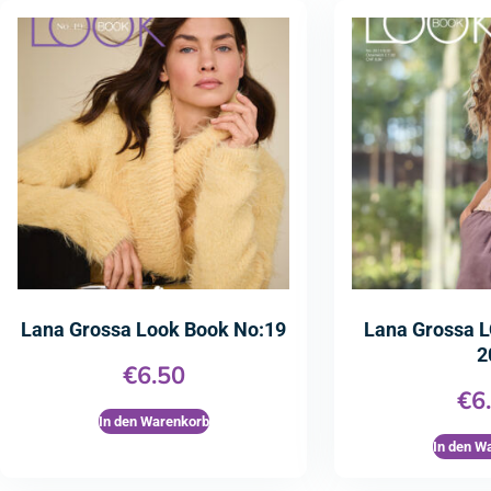
Lana Grossa Look Book No:19
Lana Grossa 
2
€
6.50
€
6
In den Warenkorb
In den W