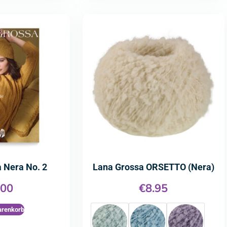
 Nera No. 2
Lana Grossa ORSETTO (Nera)
.00
€
8.95
arenkorb