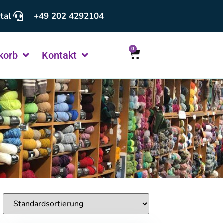
tal
+49 202 4292104
0
korb
Kontakt