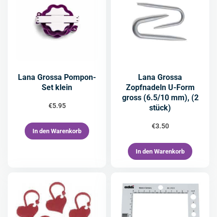
Lana Grossa Pompon-
Lana Grossa
Set klein
Zopfnadeln U-Form
gross (6.5/10 mm), (2
€
5.95
stück)
€
3.50
In den Warenkorb
In den Warenkorb