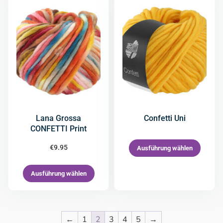
Lana Grossa
Confetti Uni
CONFETTI Print
€
9.95
Ausführung wählen
Ausführung wählen
←
1
2
3
4
5
→